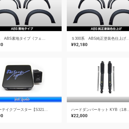
Ｓ300系 ABS素地タイプ《フェンダーエクステンション》【S321V/331Q ハイゼットカーゴ・デッキバン用】
Ｓ300系 ABS純正塗装色仕上げ《フェンダーエクステンション》【S321V/331Q ハイ
80
¥92,180
オーバーテイクブースター【S321V/331Q ハイゼットカーゴ・デッキバン用】
ハードダンパーキット KYB（1本入り）【S321
00
¥22,000