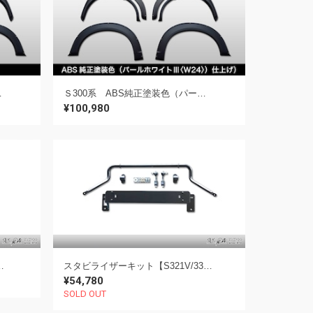
ゼットカーゴ・デッキバン用】
Ｓ300系 ABS純正塗装色（パールホワイトⅢ〈W24〉）仕上げ）《フェンダーエクステンション》【S321V/331Q ハイゼットカーゴ・デッキバン用】
¥100,980
V/331Q ハイゼットカーゴ・デッキバン用】
スタビライザーキット【S321V/331Q ハイゼットカーゴ・デッキバン用】
¥54,780
SOLD OUT