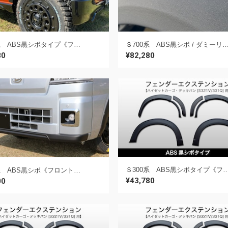
Ｓ700系 ABS黒シボタイプ《フェンダーエクステンション》【S700V/S710V アトレー / デッキバン用】
Ｓ700系 ABS黒シボ / ダミーリベットタイプ ラプター塗装仕上げ《フェンダーエクステンション》【S700V/S710V アト
80
¥82,280
Ｓ300系 ABS黒シボタイプ《フェンダーエクステンション》【S321V/331Q ハイ
Ｓ500系 ABS黒シボ《フロントリップスポイラー》【S500P ハイゼットトラック用】
¥43,780
00