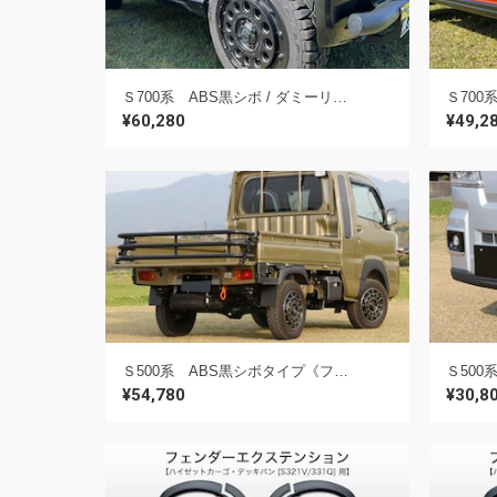
Ｓ700系 ABS黒シボ / ダミーリベットタイプ《フェンダーエクステンション》【S700V/S710V アトレー / デッキバン用】
¥60,280
¥49,2
Ｓ500系 ABS黒シボタイプ《フェンダーエクステンション》【S500P ハイゼットトラック用】
¥54,780
¥30,8