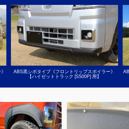
ン》
ABS黒シボタイプ《フロントリップスポイラー》
A
【ハイゼットトラック [S500P] 用】