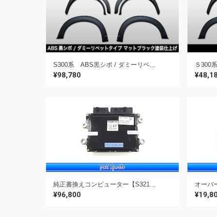
S300系 ABS黒シボ / ダミーリベットタイプ ラプター塗装仕上げ《フェンダーエクステンション》【S321V/331Q ハイゼットカーゴ・デッキバン用】
¥98,780
¥48,1
純正書換えコンピューター【S321V/331Q ハイゼットカーゴ・デッキバン用】
¥96,800
¥19,8