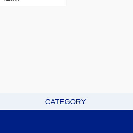
CATEGORY
エクステリアパーツ
インテリアパーツ
エアロパーツ
フロアマット
機能パーツ
電装系
サスペンション